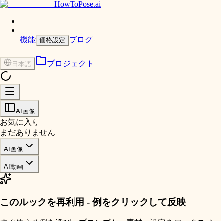
HowToPose.ai
機能
ブログ
価格設定
プロジェクト
日本語
AI画像
お気に入り
まだありません
AI画像
AI動画
このルックを再利用 - 例をクリックして反映