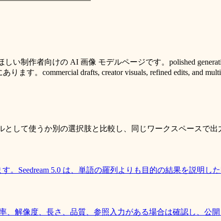
I 画像 モデルページです。polished generation, prompt respo
cial drafts, creator visuals, refined edits, and
初期モデルとして使うか別の選択肢と比較し、同じワークスペースで
ます。Seedream 5.0 は、単語の羅列よりも目的の結果を説
います。比率、解像度、長さ、品質、参照入力がある場合は確認し、