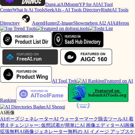
Dang.ai
AIMonstr
YP for AI
AI Tool
Center
What Is Ai Tools
SeekAIs - AI Tools Directory
RightAI Tools
Diresctory
AgentHunter
Z-Image
Showmebest AI
2 AI
AiHeron
AI Tool Trek
Featured on AI
Ranking
AI Shenqi
AI画像
AIポーズジェネレーター
AI ウォーターマーク除去ツール
AI 着
替えチェンジャー: 仮想試着が簡単に
AI 画像エディター
AI画像
拡張
無料AI画像ジェネレーター
無料の AI イメージ アップスケ