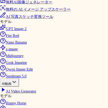
無料AI画像ジェネレーター
無料の AI イメージ アップスケーラー
AI 写真スケッチ変換ツール
モデル
GPT Image 2
Fire Red
Nano Banana
z-image
Midjourney
Grok Imagine
Qwen Image Edit
Seedream 5.0
AI動画
AI Video Generator
モデル
Happy Horse