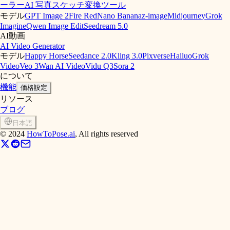
ーラー
AI 写真スケッチ変換ツール
モデル
GPT Image 2
Fire Red
Nano Banana
z-image
Midjourney
Grok
Imagine
Qwen Image Edit
Seedream 5.0
AI動画
AI Video Generator
モデル
Happy Horse
Seedance 2.0
Kling 3.0
Pixverse
Hailuo
Grok
Video
Veo 3
Wan AI Video
Vidu Q3
Sora 2
について
機能
価格設定
リソース
ブログ
日本語
©
2024
HowToPose.ai
, All rights reserved