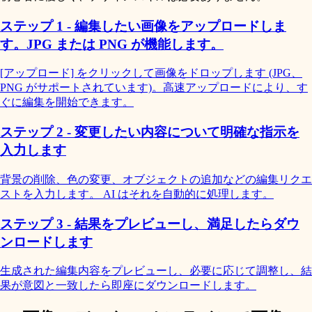
ステップ 1 - 編集したい画像をアップロードしま
す。JPG または PNG が機能します。
[アップロード] をクリックして画像をドロップします (JPG、
PNG がサポートされています)。高速アップロードにより、す
ぐに編集を開始できます。
ステップ 2 - 変更したい内容について明確な指示を
入力します
背景の削除、色の変更、オブジェクトの追加などの編集リクエ
ストを入力します。 AI はそれを自動的に処理します。
ステップ 3 - 結果をプレビューし、満足したらダウ
ンロードします
生成された編集内容をプレビューし、必要に応じて調整し、結
果が意図と一致したら即座にダウンロードします。