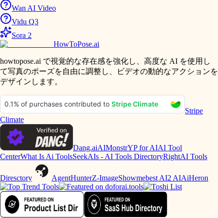
Wan AI Video
Vidu Q3
Sora 2
HowToPose.ai
howtopose.ai で視覚的な存在感を強化し、高度な AI を使用し
て写真のポーズを自由に調整し、ビデオの動的なアクションを
デザインします。
Stripe
Climate
Dang.ai
AIMonstr
YP for AI
AI Tool
Center
What Is Ai Tools
SeekAIs - AI Tools Directory
RightAI Tools
Diresctory
AgentHunter
Z-Image
Showmebest AI
2 AI
AiHeron