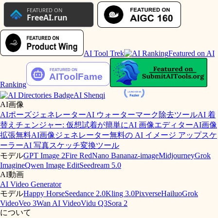
AI Tool Trek
Featured on AI
Ranking
AI Shenqi
AI画像
AIポーズジェネレーター
AI ウォーターマーク除去ツール
AI 着
替えチェンジャー: 仮想試着が簡単に
AI 画像エディター
AI画像
拡張
無料AI画像ジェネレーター
無料の AI イメージ アップスケ
ーラー
AI 写真スケッチ変換ツール
モデル
GPT Image 2
Fire Red
Nano Banana
z-image
Midjourney
Grok
Imagine
Qwen Image Edit
Seedream 5.0
AI動画
AI Video Generator
モデル
Happy Horse
Seedance 2.0
Kling 3.0
Pixverse
Hailuo
Grok
Video
Veo 3
Wan AI Video
Vidu Q3
Sora 2
について