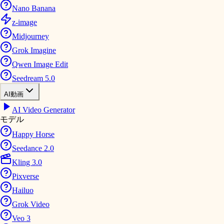
Nano Banana
z-image
Midjourney
Grok Imagine
Qwen Image Edit
Seedream 5.0
AI動画
AI Video Generator
モデル
Happy Horse
Seedance 2.0
Kling 3.0
Pixverse
Hailuo
Grok Video
Veo 3