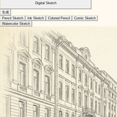
Digital Sketch
生成
Pencil Sketch
Ink Sketch
Colored Pencil
Comic Sketch
Watercolor Sketch