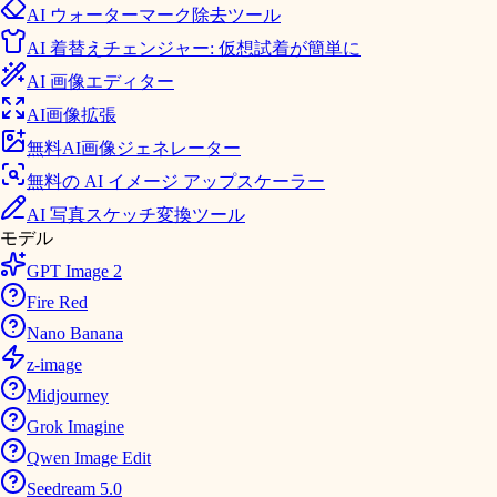
AI ウォーターマーク除去ツール
AI 着替えチェンジャー: 仮想試着が簡単に
AI 画像エディター
AI画像拡張
無料AI画像ジェネレーター
無料の AI イメージ アップスケーラー
AI 写真スケッチ変換ツール
モデル
GPT Image 2
Fire Red
Nano Banana
z-image
Midjourney
Grok Imagine
Qwen Image Edit
Seedream 5.0