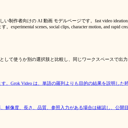
 動画 モデルページです。fast video ideation, playful moti
tal scenes, social clips, character motion, and
期モデルとして使うか別の選択肢と比較し、同じワークスペースで出
ます。Grok Video は、単語の羅列よりも目的の結果を説明
ます。比率、解像度、長さ、品質、参照入力がある場合は確認し、公