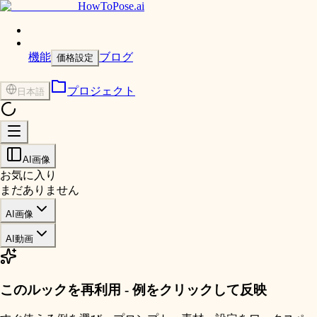
HowToPose.ai
機能
ブログ
価格設定
プロジェクト
日本語
AI画像
お気に入り
まだありません
AI画像
AI動画
このルックを再利用 - 例をクリックして反映