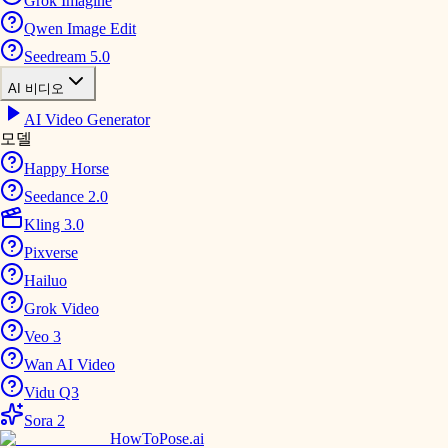
Grok Imagine
Qwen Image Edit
Seedream 5.0
AI 비디오
AI Video Generator
모델
Happy Horse
Seedance 2.0
Kling 3.0
Pixverse
Hailuo
Grok Video
Veo 3
Wan AI Video
Vidu Q3
Sora 2
HowToPose.ai