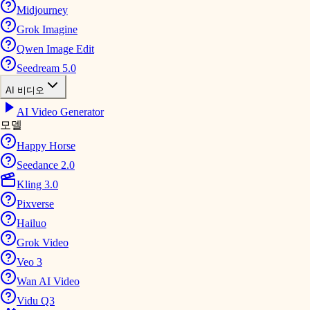
Midjourney
Grok Imagine
Qwen Image Edit
Seedream 5.0
AI 비디오
AI Video Generator
모델
Happy Horse
Seedance 2.0
Kling 3.0
Pixverse
Hailuo
Grok Video
Veo 3
Wan AI Video
Vidu Q3