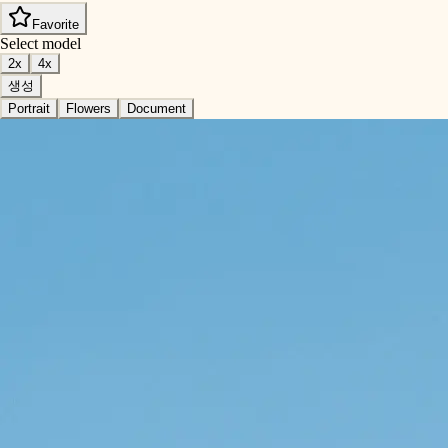
Favorite
Select model
2x
4x
생성
Portrait
Flowers
Document