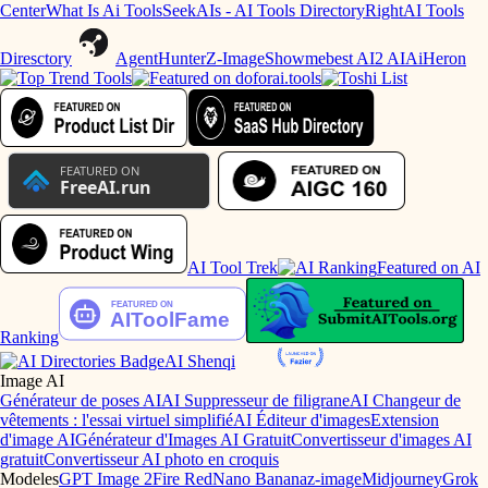
Center
What Is Ai Tools
SeekAIs - AI Tools Directory
RightAI Tools
Diresctory
AgentHunter
Z-Image
Showmebest AI
2 AI
AiHeron
AI Tool Trek
Featured on AI
Ranking
AI Shenqi
Image AI
Générateur de poses AI
AI Suppresseur de filigrane
AI Changeur de
vêtements : l'essai virtuel simplifié
AI Éditeur d'images
Extension
d'image AI
Générateur d'Images AI Gratuit
Convertisseur d'images AI
gratuit
Convertisseur AI photo en croquis
Modeles
GPT Image 2
Fire Red
Nano Banana
z-image
Midjourney
Grok