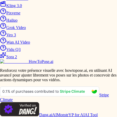
Kling 3.0
Pixverse
Hailuo
Grok Video
Veo 3
Wan AI Video
Vidu Q3
Sora 2
HowToPose.ai
Renforcez votre présence visuelle avec howtopose.ai, en utilisant AI
avancé pour ajuster librement vos poses sur les photos et concevoir des
actions dynamiques pour vos vidéos.
Stripe
Climate
Dang.ai
AIMonstr
YP for AI
AI Tool