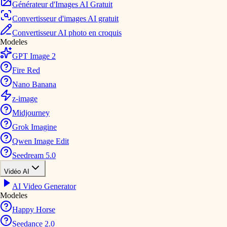
Générateur d'Images AI Gratuit
Convertisseur d'images AI gratuit
Convertisseur AI photo en croquis
Modeles
GPT Image 2
Fire Red
Nano Banana
z-image
Midjourney
Grok Imagine
Qwen Image Edit
Seedream 5.0
Vidéo AI
AI Video Generator
Modeles
Happy Horse
Seedance 2.0