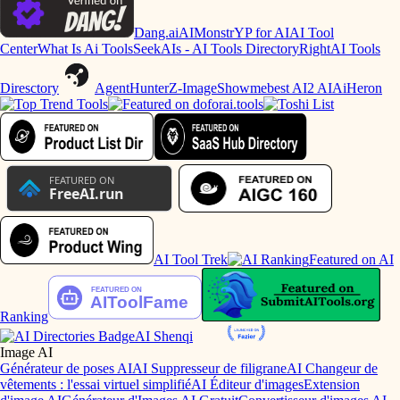
Dang.ai
AIMonstr
YP for AI
AI Tool
Center
What Is Ai Tools
SeekAIs - AI Tools Directory
RightAI Tools
Diresctory
AgentHunter
Z-Image
Showmebest AI
2 AI
AiHeron
AI Tool Trek
Featured on AI
Ranking
AI Shenqi
Image AI
Générateur de poses AI
AI Suppresseur de filigrane
AI Changeur de
vêtements : l'essai virtuel simplifié
AI Éditeur d'images
Extension