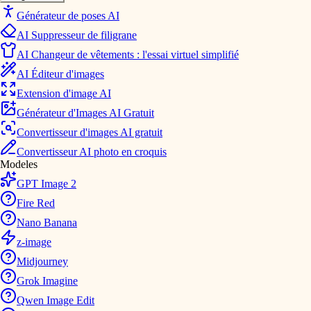
Générateur de poses AI
AI Suppresseur de filigrane
AI Changeur de vêtements : l'essai virtuel simplifié
AI Éditeur d'images
Extension d'image AI
Générateur d'Images AI Gratuit
Convertisseur d'images AI gratuit
Convertisseur AI photo en croquis
Modeles
GPT Image 2
Fire Red
Nano Banana
z-image
Midjourney
Grok Imagine
Qwen Image Edit