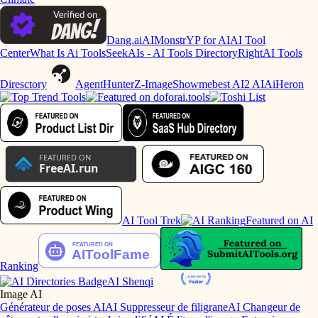
Dang.ai
AIMonstr
YP for AI
AI Tool
Center
What Is Ai Tools
SeekAIs - AI Tools Directory
RightAI Tools
Diresctory
AgentHunter
Z-Image
Showmebest AI
2 AI
AiHeron
AI Tool Trek
Featured on AI
Ranking
AI Shenqi
Image AI
Générateur de poses AI
AI Suppresseur de filigrane
AI Changeur de