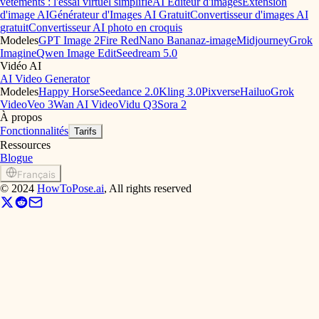
vêtements : l'essai virtuel simplifié
AI Éditeur d'images
Extension
d'image AI
Générateur d'Images AI Gratuit
Convertisseur d'images AI
gratuit
Convertisseur AI photo en croquis
Modeles
GPT Image 2
Fire Red
Nano Banana
z-image
Midjourney
Grok
Imagine
Qwen Image Edit
Seedream 5.0
Vidéo AI
AI Video Generator
Modeles
Happy Horse
Seedance 2.0
Kling 3.0
Pixverse
Hailuo
Grok
Video
Veo 3
Wan AI Video
Vidu Q3
Sora 2
À propos
Fonctionnalités
Tarifs
Ressources
Blogue
Français
©
2024
HowToPose.ai
, All rights reserved