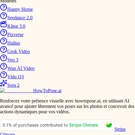
Modeles
Happy Horse
Seedance 2.0
Kling 3.0
Pixverse
Hailuo
Grok Video
Veo 3
Wan AI Video
Vidu Q3
Sora 2
HowToPose.ai
Renforcez votre présence visuelle avec howtopose.ai, en utilisant AI
avancé pour ajuster librement vos poses sur les photos et concevoir des
actions dynamiques pour vos vidéos.
Stripe
Climate