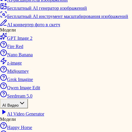
Бесплатный AI генератор изображений
Бесплатный AI инструмент масштабирования изображений
AI конвертер фото в скетч
Модели
GPT Image 2
Fire Red
Nano Banana
z-image
Midjourney
Grok Imagine
Qwen Image Edit
Seedream 5.0
AI Видео
AI Video Generator
Модели
Happy Horse