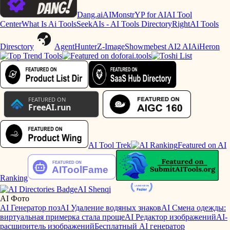
Dang.ai
AIMonstr
YP for AI
AI Tool
Center
What Is Ai Tools
SeekAIs - AI Tools Directory
RightAI Tools
Diresctory
AgentHunter
Z-Image
Showmebest AI
2 AI
AiHeron
AI Tool Trek
Featured on AI
Ranking
AI Shenqi
AI Фото
AI Генератор поз
AI Удаление водяных знаков
AI Смена одежды:
виртуальная примерка стала проще
AI Редактор изображений
AI-
расширитель изображений
Бесплатный AI генератор