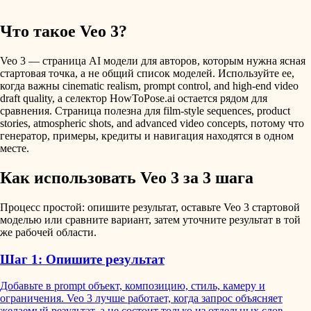
Что такое Veo 3?
Veo 3 — страница AI модели для авторов, которым нужна ясная
стартовая точка, а не общий список моделей. Используйте ее,
когда важны cinematic realism, prompt control, and high-end video
draft quality, а селектор HowToPose.ai остается рядом для
сравнения. Страница полезна для film-style sequences, product
stories, atmospheric shots, and advanced video concepts, потому что
генератор, примеры, кредиты и навигация находятся в одном
месте.
Как использовать Veo 3 за 3 шага
Процесс простой: опишите результат, оставьте Veo 3 стартовой
моделью или сравните вариант, затем уточните результат в той
же рабочей области.
Шаг 1: Опишите результат
Добавьте в prompt объект, композицию, стиль, камеру и
ограничения. Veo 3 лучше работает, когда запрос объясняет
желаемый результат, а не состоит только из отдельных слов.