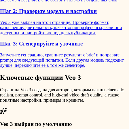
Шаг 2: Проверьте модель и настройки
Veo 3 уже выбран на этой странице. Проверьте формат,
разрешение, длительность, качество или референсы, если они
доступны, и настройте их под цель публикации.
Шаг 3: Сгенерируйте и уточните
Запустите генерацию, сравните результат с brief и поправьте
prompt для следующей попытки. Если другая модель подходит
лучше, переключите ее в том же селекторе.
Ключевые функции Veo 3
Страница Veo 3 создана для авторов, которым важны cinematic
realism, prompt control, and high-end video draft quality, а также
понятные настройки, примеры и кредиты.
Veo 3 выбран по умолчанию