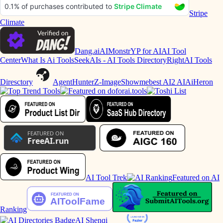
Stripe
Climate
Dang.ai
AIMonstr
YP for AI
AI Tool
Center
What Is Ai Tools
SeekAIs - AI Tools Directory
RightAI Tools
Diresctory
AgentHunter
Z-Image
Showmebest AI
2 AI
AiHeron
AI Tool Trek
Featured on AI
Ranking
AI Shenqi