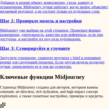
Добавьте в prompt объект, композицию, стиль, камеру и
ограничения. Midjourney лучше работает, когда запрос объясняет
желаемый результат, а не состоит только из отдельных слов.
Шаг 2: Проверьте модель и настройки
Midjourney уже выбран на этой странице. Проверьте формат,
разрешение, длительность, качество или референсы, если они
доступны, и настройте их под цель публикации.
Шаг 3: Сгенерируйте и уточните
Запустите генерацию, сравните результат с brief и поправьте
prompt для следующей попытки. Если другая модель подходит
лучше, переключите ее в том же селекторе.
Ключевые функции Midjourney
Страница Midjourney создана для авторов, которым важны
cinematic art direction, rich stylization, and high-impact concept
exploration, а также понятные настройки, примеры и кредиты.