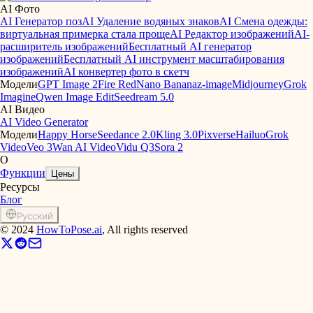
AI Фото
AI Генератор поз
AI Удаление водяных знаков
AI Смена одежды:
виртуальная примерка стала проще
AI Редактор изображений
AI-
расширитель изображений
Бесплатный AI генератор
изображений
Бесплатный AI инструмент масштабирования
изображений
AI конвертер фото в скетч
Модели
GPT Image 2
Fire Red
Nano Banana
z-image
Midjourney
Grok
Imagine
Qwen Image Edit
Seedream 5.0
AI Видео
AI Video Generator
Модели
Happy Horse
Seedance 2.0
Kling 3.0
Pixverse
Hailuo
Grok
Video
Veo 3
Wan AI Video
Vidu Q3
Sora 2
О
Функции
Цены
Ресурсы
Блог
Русский
©
2024
HowToPose.ai
, All rights reserved