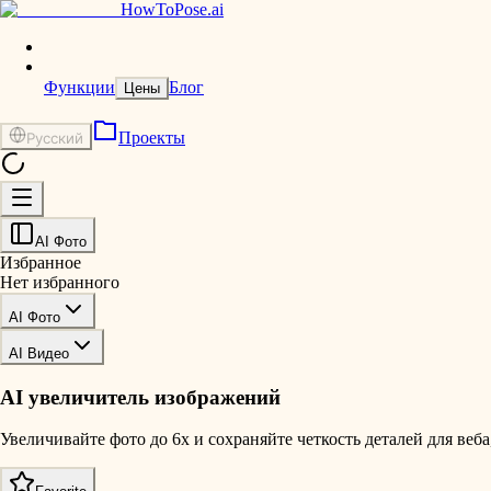
HowToPose.ai
Функции
Блог
Цены
Проекты
Русский
AI Фото
Избранное
Нет избранного
AI Фото
AI Видео
AI увеличитель изображений
Увеличивайте фото до 6x и сохраняйте четкость деталей для веба