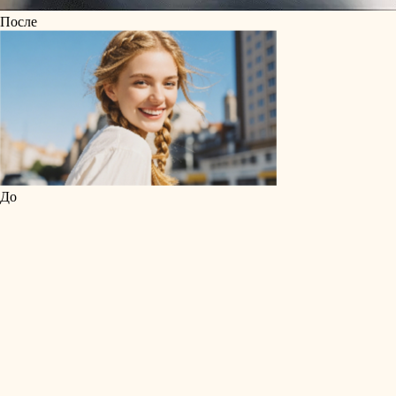
После
До