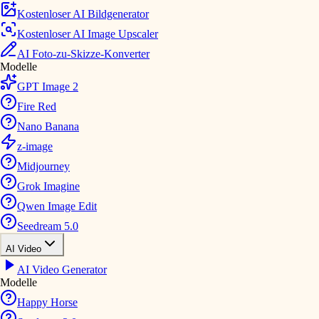
Kostenloser AI Bildgenerator
Kostenloser AI Image Upscaler
AI Foto-zu-Skizze-Konverter
Modelle
GPT Image 2
Fire Red
Nano Banana
z-image
Midjourney
Grok Imagine
Qwen Image Edit
Seedream 5.0
AI Video
AI Video Generator
Modelle
Happy Horse