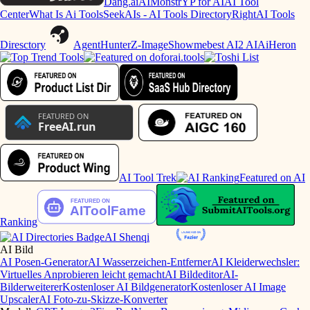
Dang.ai
AIMonstr
YP for AI
AI Tool
Center
What Is Ai Tools
SeekAIs - AI Tools Directory
RightAI Tools
Diresctory
AgentHunter
Z-Image
Showmebest AI
2 AI
AiHeron
AI Tool Trek
Featured on AI
Ranking
AI Shenqi
AI Bild
AI Posen-Generator
AI Wasserzeichen-Entferner
AI Kleiderwechsler:
Virtuelles Anprobieren leicht gemacht
AI Bildeditor
AI-
Bilderweiterer
Kostenloser AI Bildgenerator
Kostenloser AI Image
Upscaler
AI Foto-zu-Skizze-Konverter