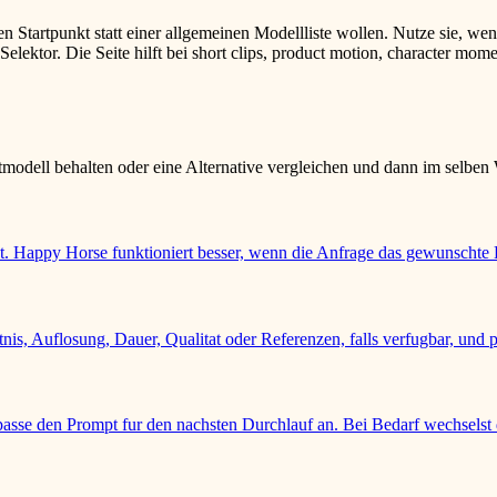
n Startpunkt statt einer allgemeinen Modellliste wollen. Nutze sie, wen
lektor. Die Seite hilft bei short clips, product motion, character mome
tmodell behalten oder eine Alternative vergleichen und dann im selben
 Happy Horse funktioniert besser, wenn die Anfrage das gewunschte Erg
tnis, Auflosung, Dauer, Qualitat oder Referenzen, falls verfugbar, und p
passe den Prompt fur den nachsten Durchlauf an. Bei Bedarf wechselst 