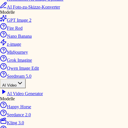
AI Foto-zu-Skizze-Konverter
Modelle
GPT Image 2
Fire Red
Nano Banana
z-image
Midjourney
Grok Imagine
Qwen Image Edit
Seedream 5.0
AI Video
AI Video Generator
Modelle
Happy Horse
Seedance 2.0
Kling 3.0