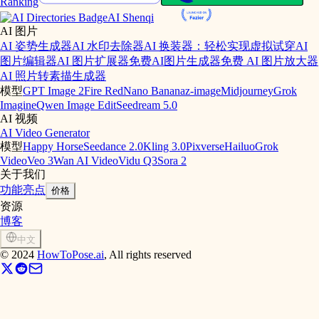
Ranking
AI Shenqi
AI 图片
AI 姿势生成器
AI 水印去除器
AI 换装器：轻松实现虚拟试穿
AI
图片编辑器
AI 图片扩展器
免费AI图片生成器
免费 AI 图片放大器
AI 照片转素描生成器
模型
GPT Image 2
Fire Red
Nano Banana
z-image
Midjourney
Grok
Imagine
Qwen Image Edit
Seedream 5.0
AI 视频
AI Video Generator
模型
Happy Horse
Seedance 2.0
Kling 3.0
Pixverse
Hailuo
Grok
Video
Veo 3
Wan AI Video
Vidu Q3
Sora 2
关于我们
功能亮点
价格
资源
博客
中文
©
2024
HowToPose.ai
, All rights reserved