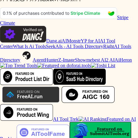
Stripe
Climate
Dang.ai
AIMonstr
YP for AI
AI Tool
Center
What Is Ai Tools
SeekAIs - AI Tools Directory
RightAI Tools
Diresctory
AgentHunter
Z-Image
Showmebest AI
2 AI
AiHeron
AI Tool Trek
Featured on AI