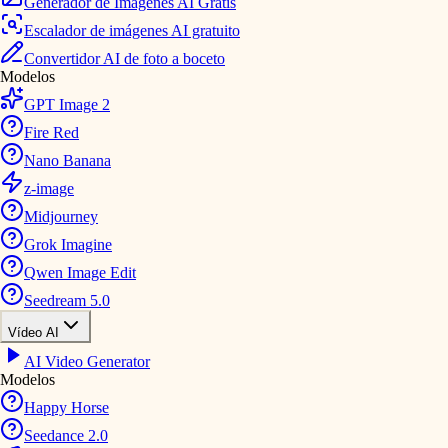
Generador de Imágenes AI Gratis
Escalador de imágenes AI gratuito
Convertidor AI de foto a boceto
Modelos
GPT Image 2
Fire Red
Nano Banana
z-image
Midjourney
Grok Imagine
Qwen Image Edit
Seedream 5.0
Vídeo AI
AI Video Generator
Modelos
Happy Horse
Seedance 2.0