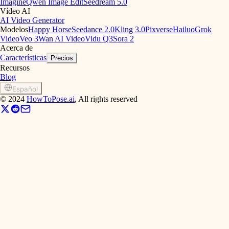
Imagine
Qwen Image Edit
Seedream 5.0
Vídeo AI
AI Video Generator
Modelos
Happy Horse
Seedance 2.0
Kling 3.0
Pixverse
Hailuo
Grok
Video
Veo 3
Wan AI Video
Vidu Q3
Sora 2
Acerca de
Características
Precios
Recursos
Blog
Español
©
2024
HowToPose.ai
, All rights reserved