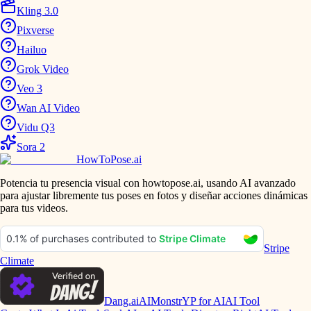
Kling 3.0
Pixverse
Hailuo
Grok Video
Veo 3
Wan AI Video
Vidu Q3
Sora 2
HowToPose.ai
Potencia tu presencia visual con howtopose.ai, usando AI avanzado
para ajustar libremente tus poses en fotos y diseñar acciones dinámicas
para tus videos.
Stripe
Climate
Dang.ai
AIMonstr
YP for AI
AI Tool