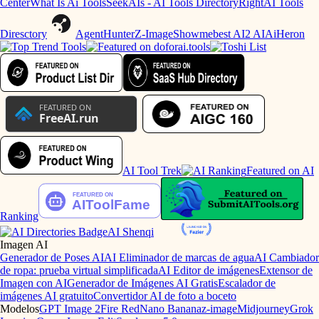
Center
What Is Ai Tools
SeekAIs - AI Tools Directory
RightAI Tools
Diresctory
AgentHunter
Z-Image
Showmebest AI
2 AI
AiHeron
AI Tool Trek
Featured on AI
Ranking
AI Shenqi
Imagen AI
Generador de Poses AI
AI Eliminador de marcas de agua
AI Cambiador
de ropa: prueba virtual simplificada
AI Editor de imágenes
Extensor de
Imagen con AI
Generador de Imágenes AI Gratis
Escalador de
imágenes AI gratuito
Convertidor AI de foto a boceto
Modelos
GPT Image 2
Fire Red
Nano Banana
z-image
Midjourney
Grok